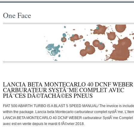
One Face
LANCIA BETA MONTECARLO 40 DCNF WEBER
CARBURATEUR SYSTÃ¨ME COMPLET AVEC
PIÃ¨CES DÃ©TACHÃ©ES PNEUS
FIAT 500 ABARTH TURBO IS A BLAST 5 SPEED MANUAL/ The invoice is includ
within the package. Lancia beta Montecarlo carburateur complet systÃ¨me. L’ite
LANCIA BETA MONTECARLO 40 DCNF WEBER carburateur SystÃ¨me Complet
avec est en vente depuis le mardi 6 fÃ©vrier 2018.