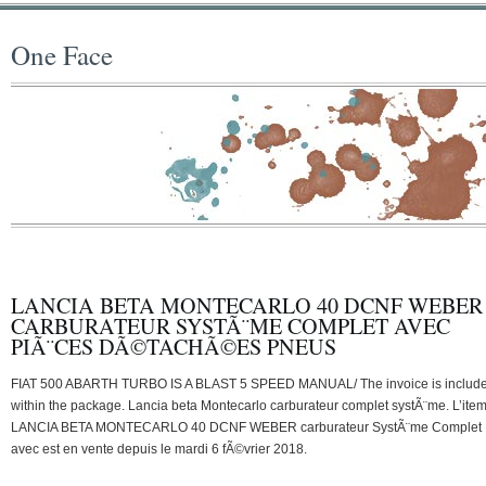
One Face
LANCIA BETA MONTECARLO 40 DCNF WEBER
CARBURATEUR SYSTÃ¨ME COMPLET AVEC
PIÃ¨CES DÃ©TACHÃ©ES PNEUS
FIAT 500 ABARTH TURBO IS A BLAST 5 SPEED MANUAL/ The invoice is includ
within the package. Lancia beta Montecarlo carburateur complet systÃ¨me. L’ite
LANCIA BETA MONTECARLO 40 DCNF WEBER carburateur SystÃ¨me Complet
avec est en vente depuis le mardi 6 fÃ©vrier 2018.