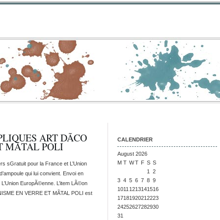
PLIQUES ART DÃCO
CALENDRIER
T MÃTAL POLI
August 2026
M
T
W
T
F
S
S
s sGratuit pour la France et L’Union
1
2
ampoule qui lui convient. Envoi en
3
4
5
6
7
8
9
t L’Union EuropÃ©enne. L’item LÃ©on
10
11
12
13
14
15
16
SME EN VERRE ET MÃTAL POLI est
17
18
19
20
21
22
23
24
25
26
27
28
29
30
31