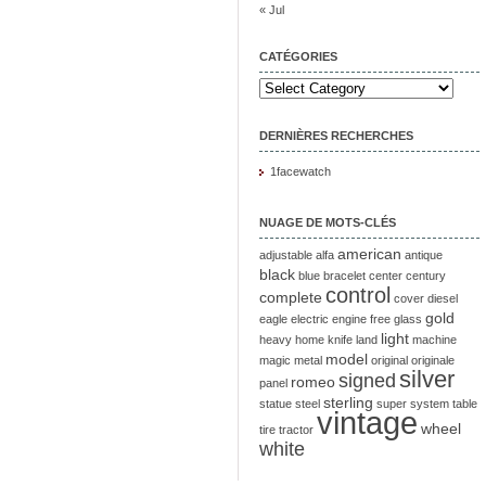
« Jul
CATÉGORIES
DERNIÈRES RECHERCHES
1facewatch
NUAGE DE MOTS-CLÉS
american
adjustable
alfa
antique
black
blue
bracelet
center
century
control
complete
cover
diesel
gold
eagle
electric
engine
free
glass
light
heavy
home
knife
land
machine
model
magic
metal
original
originale
silver
signed
romeo
panel
sterling
statue
steel
super
system
table
vintage
wheel
tire
tractor
white