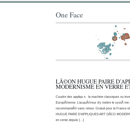
One Face
LÃ©ON HUGUE PAIRE D’AP
MODERNISME EN VERRE E
Coudre des appliqu s la machine classiques ou inver
EuropÃ©enne. L’acquÃ©reur d’y mettre le systÃ¨me d’
recommandÃ© sans retour. Gratuit pour la France e
HUGUE PAIRE D’APPLIQUES ART DÃCO MODERNI
en vente depuis […]